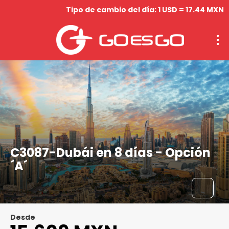
Tipo de cambio del día: 1 USD = 17.44 MXN
C3087-Dubái en 8 días - Opción
´A´
Desde