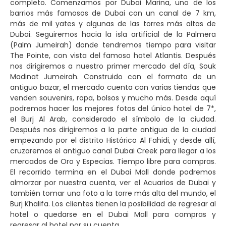
completo. Comenzamos por Dubai Marina, uno de los
barrios más famosos de Dubai con un canal de 7 km,
más de mil yates y algunas de las torres más altas de
Dubai. Seguiremos hacia la isla artificial de la Palmera
(Palm Jumeirah) donde tendremos tiempo para visitar
The Pointe, con vista del famoso hotel Atlantis. Después
nos dirigiremos a nuestro primer mercado del día, Souk
Madinat Jumeirah. Construido con el formato de un
antiguo bazar, el mercado cuenta con varias tiendas que
venden souvenirs, ropa, bolsos y mucho más. Desde aquí
podremos hacer las mejores fotos del único hotel de 7*,
el Burj Al Arab, considerado el símbolo de la ciudad.
Después nos dirigiremos a la parte antigua de la ciudad
empezando por el distrito Histórico Al Fahidi, y desde allí,
cruzaremos el antiguo canal Dubai Creek para llegar a los
mercados de Oro y Especias. Tiempo libre para compras.
El recorrido termina en el Dubai Mall donde podremos
almorzar por nuestra cuenta, ver el Acuarios de Dubai y
también tomar una foto a la torre más alta del mundo, el
Burj Khalifa. Los clientes tienen la posibilidad de regresar al
hotel o quedarse en el Dubai Mall para compras y
regresar al hotel por su cuenta.