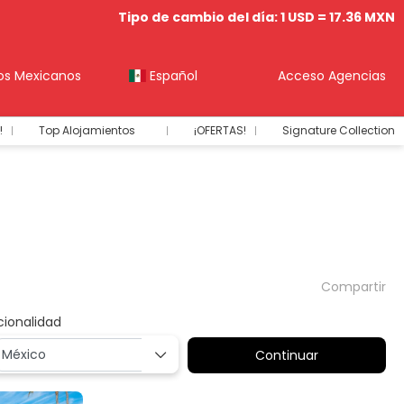
Tipo de cambio del día: 1 USD = 17.36 MXN
os Mexicanos
Español
Acceso Agencias
!
Top Alojamientos
¡OFERTAS!
Signature Collection
Compartir
cionalidad
Continuar