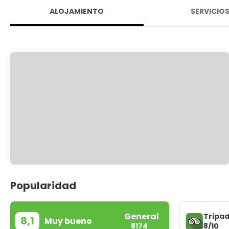
ALOJAMIENTO
SERVICIO
Popularidad
General
Tripad
8,1
Muy bueno
8/10
8174